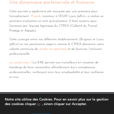
Une dynamique partenariale et humaine
Cette journée a également été marquée par une première pour
l’encadrement :
Franck
, moniteur à l’ESAT Louis Jaffrin, a réalisé sa
première évaluation en tant qu’évaluateur. Il était soutenu pour
l’occasion par l’équipe logistique du CTPEA (Collectif du Travail
Protégé et Adapté).
Cette synergie entre nos différents établissements (Brignais et Louis
Jaffrin) et nos partenaires experts comme le CTPEA démontre notre
volonté commune de
révéler les potentiels
et de favoriser l’inclusion
professionnelle.
Le saviez-vous ?
La RAE permet aux travailleurs en situation de
handicap de faire reconnaître officiellement leurs compétences
professionnelles, renforçant ainsi leur employabilité et leur confiance
en eux.
Notre site utilise des Cookies. Pour en savoir plus sur la gestion
des cookies cliquer
ici
, sinon cliquer sur Accepter.