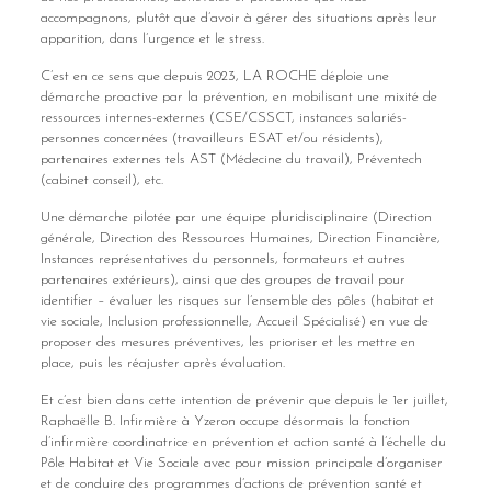
accompagnons, plutôt que d’avoir à gérer des situations après leur
apparition, dans l’urgence et le stress.
C’est en ce sens que depuis 2023, LA ROCHE déploie une
démarche proactive par la prévention, en mobilisant une mixité de
ressources internes-externes (CSE/CSSCT, instances salariés-
personnes concernées (travailleurs ESAT et/ou résidents),
partenaires externes tels AST (Médecine du travail), Préventech
(cabinet conseil), etc.
Une démarche pilotée par une équipe pluridisciplinaire (Direction
générale, Direction des Ressources Humaines, Direction Financière,
Instances représentatives du personnels, formateurs et autres
partenaires extérieurs), ainsi que des groupes de travail pour
identifier – évaluer les risques sur l’ensemble des pôles (habitat et
vie sociale, Inclusion professionnelle, Accueil Spécialisé) en vue de
proposer des mesures préventives, les prioriser et les mettre en
place, puis les réajuster après évaluation.
Et c’est bien dans cette intention de prévenir que depuis le 1er juillet,
Raphaëlle B. Infirmière à Yzeron occupe désormais la fonction
d’infirmière coordinatrice en prévention et action santé à l’échelle du
Pôle Habitat et Vie Sociale avec pour mission principale d’organiser
et de conduire des programmes d’actions de prévention santé et