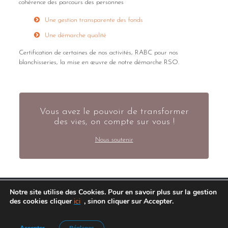
cohérence des parcours des personnes
Une gestion transparente des fonds
Une démarche qualité
Certification de certaines de nos activités, RABC pour nos
blanchisseries, la mise en œuvre de notre démarche RSO.
Vous avez le pouvoir de transformer
des vies, on compte sur vous !
Nous soutenir
Notre site utilise des Cookies. Pour en savoir plus sur la gestion
des cookies cliquer
ici
, sinon cliquer sur Accepter.
Agence de Communication :
Frelon Bleu
|
Mentions légales