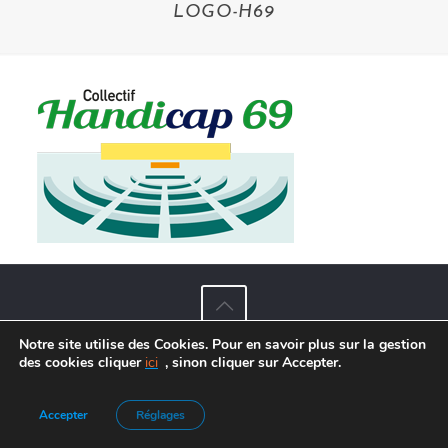
LOGO-H69
Notre site utilise des Cookies. Pour en savoir plus sur la gestion
Agence de Communication :
Frelon Bleu
|
Mentions légales
des cookies cliquer
ici
, sinon cliquer sur Accepter.
Accepter
Réglages