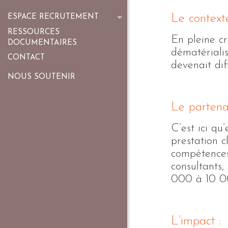
Le contexte
ESPACE RECRUTEMENT
RESSOURCES
En pleine cr
DOCUMENTAIRES
dématériali
CONTACT
devenait dif
NOUS SOUTENIR
Le partenar
C’est ici qu
prestation c
compétences 
consultants,
000 à 10 00
L’impact :