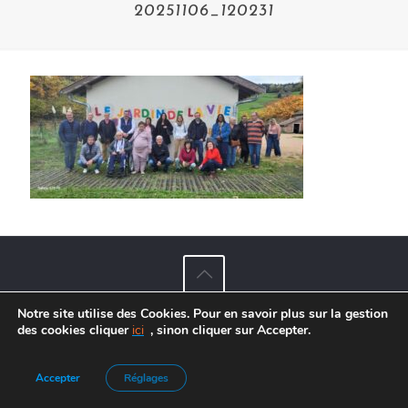
20251106_120231
Notre site utilise des Cookies. Pour en savoir plus sur la gestion
Agence de Communication :
Frelon Bleu
|
Mentions légales
des cookies cliquer
ici
, sinon cliquer sur Accepter.
Accepter
Réglages