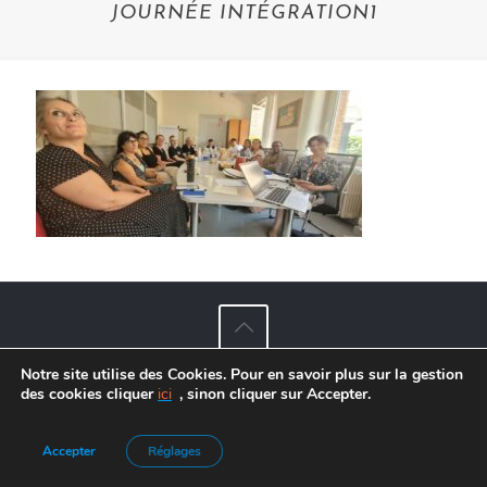
JOURNÉE INTÉGRATION1
Notre site utilise des Cookies. Pour en savoir plus sur la gestion
Agence de Communication :
Frelon Bleu
|
Mentions légales
des cookies cliquer
ici
, sinon cliquer sur Accepter.
Accepter
Réglages